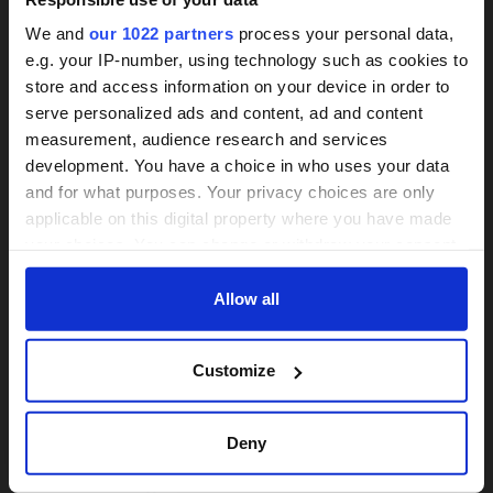
unserer Dienstleistung zum Wohle Ihrer
We and
our 1022 partners
process your personal data,
Angehörigen sicher – Tag für Tag. Wir sind Mitglied
e.g. your IP-number, using technology such as cookies to
im Verband für häusliche Betreuung und Pflege e.
store and access information on your device in order to
V. (VHBP) und besitzen das TÜV–Zertifikat, ein
24h-Betreuungskraft
serve personalized ads and content, ad and content
weltweit anerkanntes Qualitätszeichen.
measurement, audience research and services
gesucht?
development. You have a choice in who uses your data
and for what purposes. Your privacy choices are only
Über 800 Anbieter
applicable on this digital property where you have made
Bilder
Vergleich seit 2014
your choices. You can change or withdraw your consent
any time from the Cookie Declaration or by clicking on
Bis zu 30% Kosten sparen
the Privacy trigger icon.
Allow all
If you allow, we would also like to:
JETZT VERGLEICHEN
Customize
Collect information about your geographical
location which can be accurate to within several
meters
Deny
Identify your device by actively scanning it for
specific characteristics (fingerprinting)