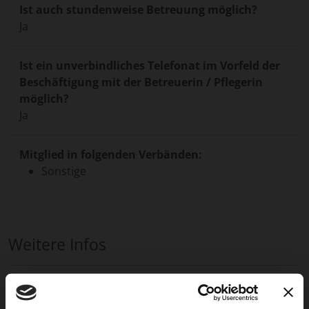
Ist auch stundenweise Betreuung möglich?
Ja
Ist ein unverbindliches Telefonat im Vorfeld der
Beschäftigung mit der Betreuerin / Pflegerin
möglich?
Ja
Mitglied in folgenden Verbänden:
Sonstige
Weitere Infos
Die Seniorenbegleiter – ein Betreuungsdienst für