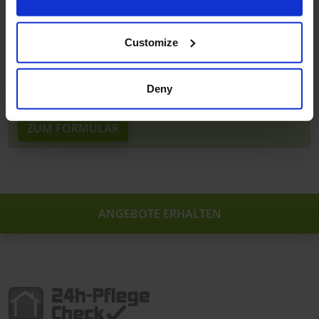
If you allow, we would also like to:
Customize
Collect information about your geographical
Gratis Angebote anfordern!
location which can be accurate to within several
Einmal ausfüllen und bis zu 3 Angebote geprüfter
meters
Deny
Anbieter für eine 24h-Pflege aus Osteuropa erhalten.
Identify your device by actively scanning it for
specific characteristics (fingerprinting)
ZUM FORMULAR
Find out more about how your personal data is processed
and set your preferences in the
details section
.
We use cookies to personalise content and ads, to
provide social media features and to analyse our traffic.
ANGEBOTE ERHALTEN
We also share information about your use of our site with
our social media, advertising and analytics partners who
may combine it with other information that you’ve
provided to them or that they’ve collected from your use
of their services.