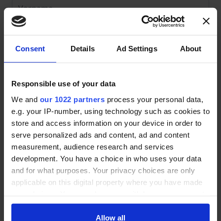
Nachname *
Consent
Details
Ad Settings
About
E-Mail (Sie bekommen eine Mail zur Bestätigung) *
Responsible use of your data
We and
our 1022 partners
process your personal data,
Ich bin Kunde/Interessent dieses Anbieters und
e.g. your IP-number, using technology such as cookies to
stimme den
Nutzungsbedingungen
und
store and access information on your device in order to
Datenschutzbestimmungen
zu. *
serve personalized ads and content, ad and content
measurement, audience research and services
BEWERTUNG ABGEBEN
development. You have a choice in who uses your data
and for what purposes. Your privacy choices are only
applicable on this digital property where you have made
your choices. You can change or withdraw your consent
Angebots-Service
any time from the Cookie Declaration or by clicking on
the Privacy trigger icon.
Allow all