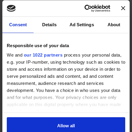
Nachname *
Consent
Details
Ad Settings
About
E-Mail (Sie bekommen eine Mail zur Bestätigung) *
Responsible use of your data
We and
our 1022 partners
process your personal data,
Ich bin Kunde/Interessent dieses Anbieters und
e.g. your IP-number, using technology such as cookies to
stimme den
Nutzungsbedingungen
und
store and access information on your device in order to
Datenschutzbestimmungen
zu. *
serve personalized ads and content, ad and content
measurement, audience research and services
BEWERTUNG ABGEBEN
development. You have a choice in who uses your data
and for what purposes. Your privacy choices are only
applicable on this digital property where you have made
Angebots-Service
your choices. You can change or withdraw your consent
any time from the Cookie Declaration or by clicking on
the Privacy trigger icon.
Allow all