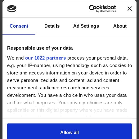
Nachname *
Consent
Details
Ad Settings
About
E-Mail (Sie bekommen eine Mail zur Bestätigung) *
Responsible use of your data
We and
our 1022 partners
process your personal data,
Ich bin Kunde/Interessent dieses Anbieters und
e.g. your IP-number, using technology such as cookies to
stimme den
Nutzungsbedingungen
und
store and access information on your device in order to
Datenschutzbestimmungen
zu. *
serve personalized ads and content, ad and content
measurement, audience research and services
BEWERTUNG ABGEBEN
development. You have a choice in who uses your data
and for what purposes. Your privacy choices are only
applicable on this digital property where you have made
Angebots-Service
your choices. You can change or withdraw your consent
any time from the Cookie Declaration or by clicking on
the Privacy trigger icon.
Allow all