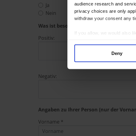
audience research and servi
Ja
privacy choices are only app
Nein
withdraw your consent any tim
Was ist besonders positiv oder negativ 
If you allow, we would also lik
Positiv:
Collect information a
Identify your device by
Deny
Find out more about how your
We use cookies to personalis
Negativ:
information about your use of
other information that you’ve
Angaben zu Ihrer Person (nur der Vornam
Vorname *