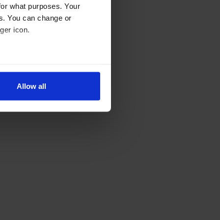
for what purposes. Your
es. You can change or
ger icon.
several meters
Allow all
ails section
.
se our traffic. We also share
ers who may combine it with
 services.