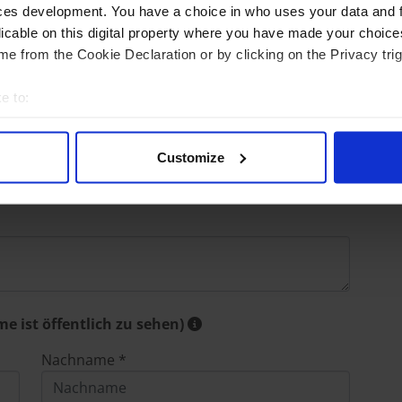
ces development. You have a choice in who uses your data and 
licable on this digital property where you have made your choic
e from the Cookie Declaration or by clicking on the Privacy trig
bei diesem Anbieter?
e to:
bout your geographical location which can be accurate to within 
 actively scanning it for specific characteristics (fingerprinting)
Customize
 personal data is processed and set your preferences in the
det
e content and ads, to provide social media features and to analy
 our site with our social media, advertising and analytics partn
 provided to them or that they’ve collected from your use of their
e ist öffentlich zu sehen)
Nachname *