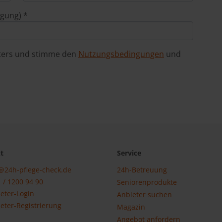
igung) *
eters und stimme den
Nutzungsbedingungen
und
t
Service
@24h-pflege-check.de
24h-Betreuung
 / 1200 94 90
Seniorenprodukte
eter-Login
Anbieter suchen
eter-Registrierung
Magazin
Angebot anfordern