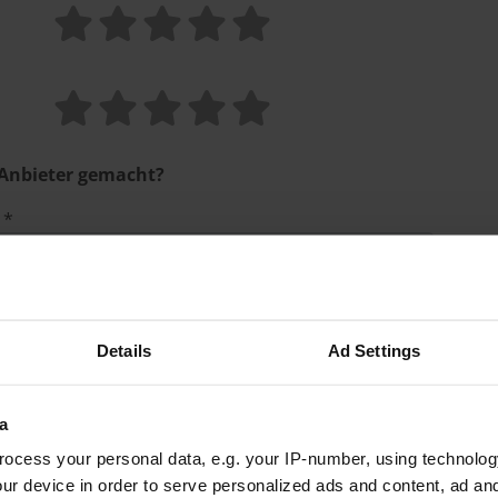
 Anbieter gemacht?
 *
insichtlich Ablauf, Organisation und Qualifikation. *
Details
Ad Settings
a
ocess your personal data, e.g. your IP-number, using technolog
en? *
ur device in order to serve personalized ads and content, ad a