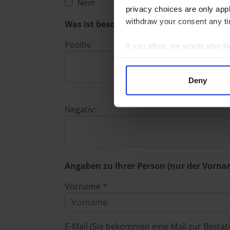
Nein
privacy choices are only app
withdraw your consent any tim
Was ist besonders positiv oder negativ 
Positiv:
If you allow, we would also lik
Collect information a
Identify your device by
Deny
Find out more about how your
Negativ:
We use cookies to personalis
information about your use of
other information that you’ve
Angaben zu Ihrer Person (nur der Vornam
Vorname *
E-Mail (Sie bekommen eine Mail zur Bestät