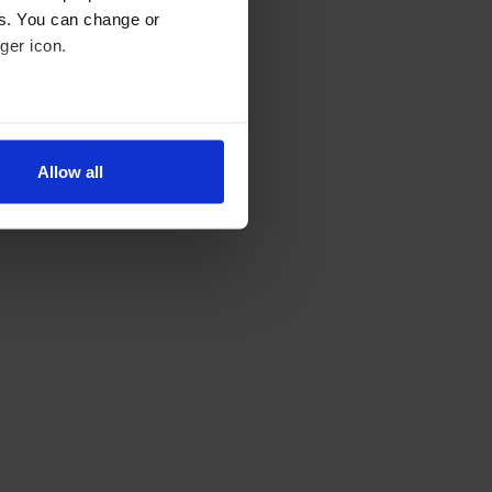
es. You can change or
ger icon.
several meters
Allow all
ails section
.
se our traffic. We also share
ers who may combine it with
 services.