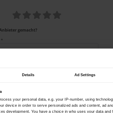
 Anbieter gemacht?
 *
insichtlich Ablauf, Organisation und Qualifikation. *
Details
Ad Settings
a
en? *
ocess your personal data, e.g. your IP-number, using technolog
ur device in order to serve personalized ads and content, ad a
ces development. You have a choice in who uses your data and 