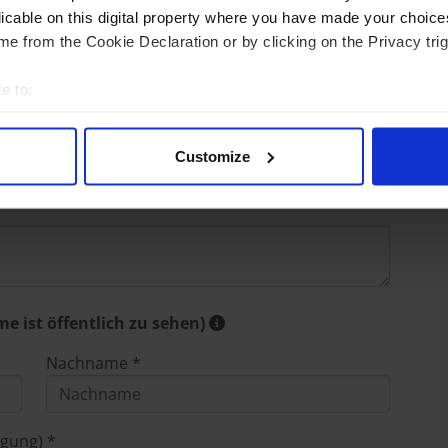
licable on this digital property where you have made your choic
e from the Cookie Declaration or by clicking on the Privacy trig
bei diesem Anbieter?
e to:
bout your geographical location which can be accurate to within 
 actively scanning it for specific characteristics (fingerprinting)
Customize
 personal data is processed and set your preferences in the
det
e content and ads, to provide social media features and to analy
 our site with our social media, advertising and analytics partn
 provided to them or that they’ve collected from your use of their
e ist öffentlich zu sehen)
Nachname *
igung) *