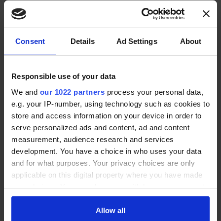
Nachname *
Consent
Details
Ad Settings
About
E-Mail (Sie bekommen eine Mail zur Bestätigung) *
Responsible use of your data
We and
our 1022 partners
process your personal data,
Ich bin Kunde/Interessent dieses Anbieters und
e.g. your IP-number, using technology such as cookies to
stimme den
Nutzungsbedingungen
und
store and access information on your device in order to
Datenschutzbestimmungen
zu. *
serve personalized ads and content, ad and content
measurement, audience research and services
BEWERTUNG ABGEBEN
development. You have a choice in who uses your data
and for what purposes. Your privacy choices are only
applicable on this digital property where you have made
Angebots-Service
your choices. You can change or withdraw your consent
any time from the Cookie Declaration or by clicking on
the Privacy trigger icon.
Allow all