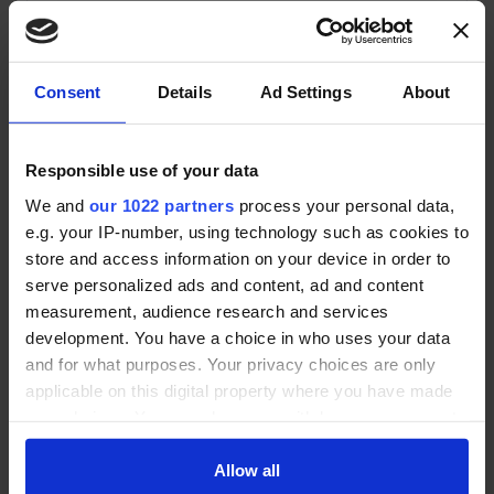
Nachname *
Consent
Details
Ad Settings
About
E-Mail (Sie bekommen eine Mail zur Bestätigung) *
Responsible use of your data
We and
our 1022 partners
process your personal data,
Ich bin Kunde/Interessent dieses Anbieters und
e.g. your IP-number, using technology such as cookies to
stimme den
Nutzungsbedingungen
und
store and access information on your device in order to
Datenschutzbestimmungen
zu. *
serve personalized ads and content, ad and content
measurement, audience research and services
BEWERTUNG ABGEBEN
development. You have a choice in who uses your data
and for what purposes. Your privacy choices are only
applicable on this digital property where you have made
Angebots-Service
your choices. You can change or withdraw your consent
any time from the Cookie Declaration or by clicking on
the Privacy trigger icon.
Allow all