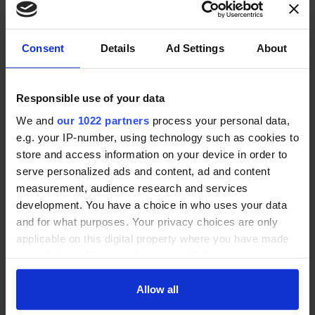
Nachname *
Consent
Details
Ad Settings
About
E-Mail (Sie bekommen eine Mail zur Bestätigung) *
Responsible use of your data
Ich bin Kunde/Interessent dieses Anbieters und
We and
our 1022 partners
process your personal data,
stimme den
Nutzungsbedingungen
und
e.g. your IP-number, using technology such as cookies to
Datenschutzbestimmungen
zu. *
store and access information on your device in order to
serve personalized ads and content, ad and content
BEWERTUNG ABGEBEN
measurement, audience research and services
development. You have a choice in who uses your data
and for what purposes. Your privacy choices are only
Angebots-Service
applicable on this digital property where you have made
your choices. You can change or withdraw your consent
any time from the Cookie Declaration or by clicking on
the Privacy trigger icon.
Allow all