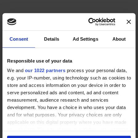
Consent
Details
Ad Settings
About
Responsible use of your data
Wir helfen pflegenden Angehörigen bei der Suche nach der
We and
our 1022 partners
process your personal data,
besten 24h-Pflege und Seniorenprodukten.
e.g. your IP-number, using technology such as cookies to
store and access information on your device in order to
© 2026
serve personalized ads and content, ad and content
measurement, audience research and services
Kontakt
development. You have a choice in who uses your data
and for what purposes. Your privacy choices are only
info@24h-pflege-check.de
applicable on this digital property where you have made
0521 / 1200 94 90
your choices. You can change or withdraw your consent
Anbieter-Login
any time from the Cookie Declaration or by clicking on
Anbieter-Registrierung